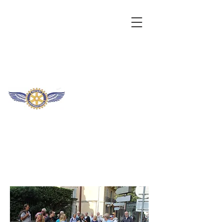
I.F.F.R
I
nternational
F
F
ellowship of
lying
R
otarians